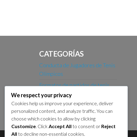
CATEGORÍAS
Conducta de Jugadores de Tenis
Olímpicos
Formatos de partidos de tenis
olímpicos
We respect your privacy
Cookies help us improve your experience, deliver
Reglas de puntuación del tenis
personalized content, and analyze traffic. You can
olímpico
choose which cookies to allow by clicking
Customize
. Click
Accept All
to consent or
Reject
All
to decline non-essential cookies.