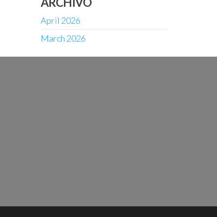
ARCHIVO
April 2026
March 2026