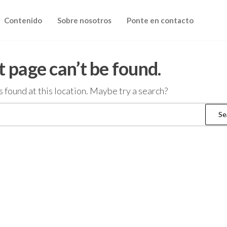
Contenido
Sobre nosotros
Ponte en contacto
 page can’t be found.
as found at this location. Maybe try a search?
Search
for: